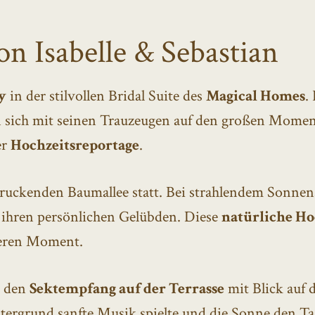
n Isabelle & Sebastian
y
in der stilvollen Bridal Suite des
Magical Homes
.
an sich mit seinen Trauzeugen auf den großen Mome
er
Hochzeitsreportage
.
druckenden Baumallee statt. Bei strahlendem Sonnens
 ihren persönlichen Gelübden. Diese
natürliche Hoc
deren Moment.
e den
Sektempfang auf der Terrasse
mit Blick auf 
ergrund sanfte Musik spielte und die Sonne den Ta