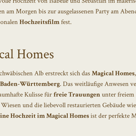
olle Hochzeit von Isabelle und Sebastian im maleri
gen am Morgen bis zur ausgelassenen Party am Aben
ionalen
Hochzeitsfilm
fest.
ical Homes
 Schwäbischen Alb erstreckt sich das
Magical Homes
in Baden-Württemberg
. Das weitläufige Anwesen ve
aumhafte Kulisse für
freie Trauungen
unter freiem
e Wiesen und die liebevoll restaurierten Gebäude wi
ine Hochzeit im Magical Homes
ist der perfekte